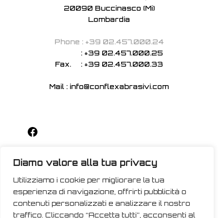
20090 Buccinasco (Mi)
Lombardia
Phone : +39 02.457.000.24
: +39 02.457.000.25
Fax. : +39 02.457.000.33
Mail : info@conflexabrasivi.com
Diamo valore alla tua privacy
Utilizziamo i cookie per migliorare la tua
esperienza di navigazione, offrirti pubblicità o
contenuti personalizzati e analizzare il nostro
traffico. Cliccando “Accetta tutti”, acconsenti al